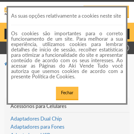
PUBLICAR ANÚNCIO
Toggle
As suas opções relativamente a cookies neste site
navigation
Os cookies são importantes para o correto
Login ou Cadastro
funcionamento de um site. Para melhorar a sua
experiência, utilizamos cookies para lembrar
detalhes de início de sessão, recolher estatísticas
para otimizar a funcionalidade do site e apresentar
conteúdo de acordo com os seus interesses. Ao
Categorias de anúncios
Celulares e Telefones
acessar as Páginas do Aki Vende Tudo você
autoriza que usemos cookies de acordo com a
Celulares e Telefones
presente Política de Cookies.
Fechar
Acessórios para Celulares
Adaptadores Dual Chip
Adaptadores para Fones