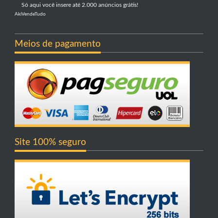
Só aqui você insere até 2.000 anúncios grátis!
AkiVendeTudo
Meios de pagamento
Site 100% seguro