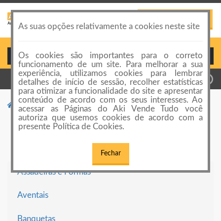
PUBLICAR ANÚNCIO
Toggle
As suas opções relativamente a cookies neste site
navigation
Os cookies são importantes para o correto
Login ou Cadastro
funcionamento de um site. Para melhorar a sua
experiência, utilizamos cookies para lembrar
detalhes de início de sessão, recolher estatísticas
para otimizar a funcionalidade do site e apresentar
conteúdo de acordo com os seus interesses. Ao
Categorias de anúncios
Cozinha
acessar as Páginas do Aki Vende Tudo você
autoriza que usemos cookies de acordo com a
Cozinha
presente Política de Cookies.
Fechar
Assadeiras e Formas
Aventais
Banquetas