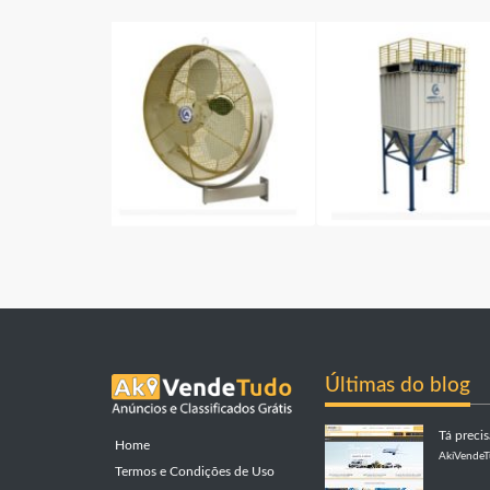
Últimas do blog
Tá preci
Home
AkiVende
Termos e Condições de Uso