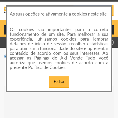
PUBLICAR ANÚNCIO
Toggle
As suas opções relativamente a cookies neste site
navigation
Os cookies são importantes para o correto
Login ou Cadastro
funcionamento de um site. Para melhorar a sua
experiência, utilizamos cookies para lembrar
detalhes de início de sessão, recolher estatísticas
para otimizar a funcionalidade do site e apresentar
conteúdo de acordo com os seus interesses. Ao
Categorias de anúncios
Fretamento de Vans
acessar as Páginas do Aki Vende Tudo você
autoriza que usemos cookies de acordo com a
Fretamento de Vans
presente Política de Cookies.
Fechar