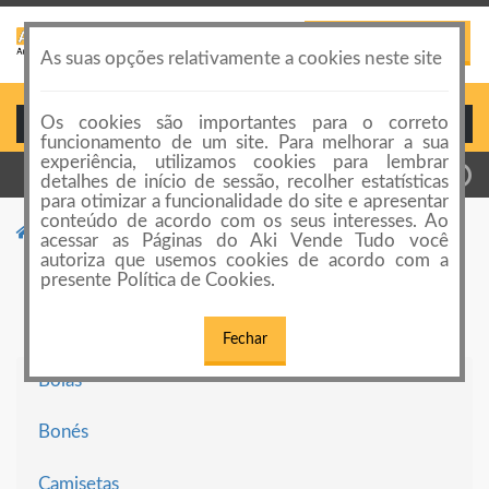
PUBLICAR ANÚNCIO
Toggle
As suas opções relativamente a cookies neste site
navigation
Os cookies são importantes para o correto
Login ou Cadastro
funcionamento de um site. Para melhorar a sua
experiência, utilizamos cookies para lembrar
detalhes de início de sessão, recolher estatísticas
para otimizar a funcionalidade do site e apresentar
conteúdo de acordo com os seus interesses. Ao
Categorias de anúncios
Futebol Americano
acessar as Páginas do Aki Vende Tudo você
autoriza que usemos cookies de acordo com a
Futebol Americano
presente Política de Cookies.
Fechar
Bolas
Bonés
Camisetas