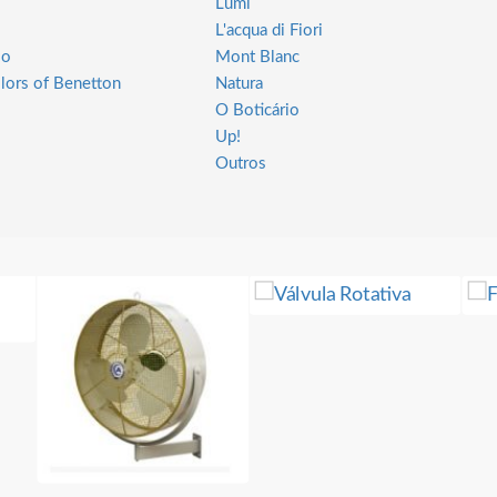
Lumi
L'acqua di Fiori
io
Mont Blanc
lors of Benetton
Natura
O Boticário
Up!
Outros