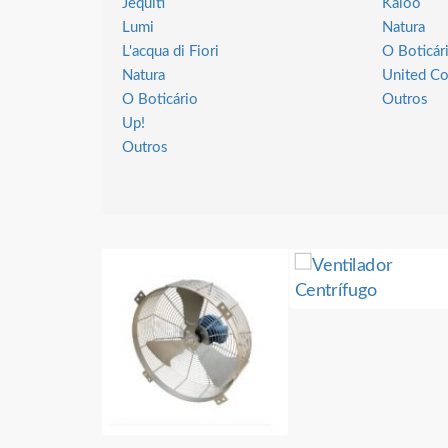
Jequiti
Kaloo
Lumi
Natura
L'acqua di Fiori
O Boticár
Natura
United Co
O Boticário
Outros
Up!
Outros