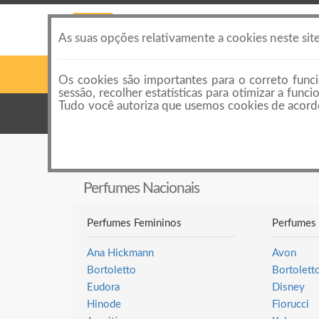
As suas opções relativamente a cookies neste sit
Os cookies são importantes para o correto funci
sessão, recolher estatísticas para otimizar a fun
Tudo você autoriza que usemos cookies de acordo
Categorias
Categorias de anúncios
Perfumes Nacionais
Perfumes Nacionais
Perfumes Femininos
Perfumes 
Ana Hickmann
Avon
Bortoletto
Bortolett
Eudora
Disney
Hinode
Fiorucci