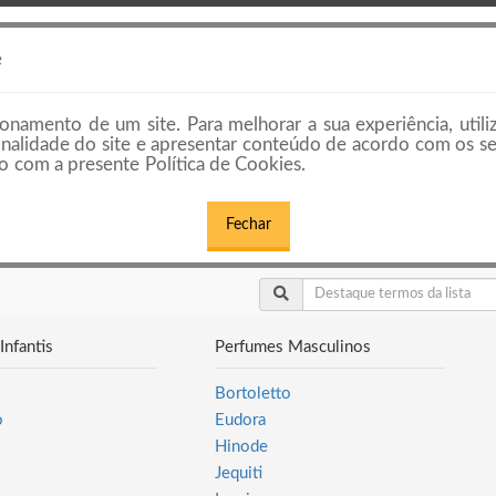
HOME
PREÇOS E PLANOS
EMPRESAS E
e
onamento de um site. Para melhorar a sua experiência, utili
cionalidade do site e apresentar conteúdo de acordo com os s
 com a presente Política de Cookies.
Fechar
Infantis
Perfumes Masculinos
Bortoletto
o
Eudora
Hinode
Jequiti