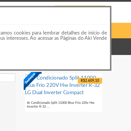
 LOJAS
CONTATO
PUBLICAR ANÚNCIO
Pesquisar
Login ou Cadastro
zamos cookies para lembrar detalhes de início de
eus interesses. Ao acessar as Páginas do Aki Vende
R$2.609,10
Ar Condicionado Split 11000 Btus Frio 220v Hw
Inverter R-32 ...