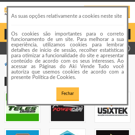
PUBLICAR ANÚNCIO
Toggle
As suas opções relativamente a cookies neste site
navigation
Os cookies são importantes para o correto
Login ou Cadastro
funcionamento de um site. Para melhorar a sua
experiência, utilizamos cookies para lembrar
detalhes de início de sessão, recolher estatísticas
para otimizar a funcionalidade do site e apresentar
conteúdo de acordo com os seus interesses. Ao
Móveis para Escritório
Cadeiras para Escritório
acessar as Páginas do Aki Vende Tudo você
autoriza que usemos cookies de acordo com a
presente Política de Cookies.
Publicidade Premium
Fechar