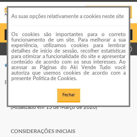
PUBLICAR ANÚNCIO
Toggle
As suas opções relativamente a cookies neste site
navigation
Os cookies são importantes para o correto
Login ou Cadastro
funcionamento de um site. Para melhorar a sua
experiência, utilizamos cookies para lembrar
detalhes de início de sessão, recolher estatísticas
para otimizar a funcionalidade do site e apresentar
conteúdo de acordo com os seus interesses. Ao
Política de Privacidade
acessar as Páginas do Aki Vende Tudo você
autoriza que usemos cookies de acordo com a
presente Política de Cookies.
POLÍTICA DE PRIVACIDADE
Fechar
(Atualizado em 13 de Março de 2020)
CONSIDERAÇÕES INICIAIS