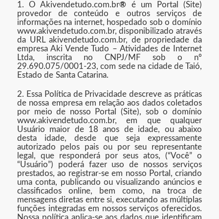
1. O Akivendetudo.com.br
®
é um Portal (Site)
provedor de conteúdo e outros serviços de
informações na internet, hospedado sob o domínio
www.akivendetudo.com.br, disponibilizado através
da URL akivendetudo.com.br, de propriedade da
empresa Aki Vende Tudo – Atividades de Internet
Ltda, inscrita no CNPJ/MF sob o nº
29.690.075/0001-23, com sede na cidade de Taió,
Estado de Santa Catarina.
2. Essa Política de Privacidade descreve as práticas
de nossa empresa em relação aos dados coletados
por meio de nosso Portal (Site), sob o domínio
www.akivendetudo.com.br, em que qualquer
Usuário maior de 18 anos de idade, ou abaixo
desta idade, desde que seja expressamente
autorizado pelos pais ou por seu representante
legal, que responderá por seus atos, (“Você” o
“Usuário”) poderá fazer uso de nossos serviços
prestados, ao registrar-se em nosso Portal, criando
uma conta, publicando ou visualizando anúncios e
classificados online, bem como, na troca de
mensagens diretas entre si, executando as múltiplas
funções integradas em nossos serviços oferecidos.
Nossa política aplica-se aos dados que identificam