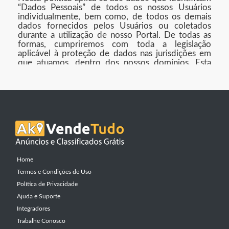
“Dados Pessoais” de todos os nossos Usuários
individualmente, bem como, de todos os demais
dados fornecidos pelos Usuários ou coletados
durante a utilização de nosso Portal. De todas as
formas, cumpriremos com toda a legislação
aplicável à proteção de dados nas jurisdições em
que atuamos, dentro dos nossos domínios. Esta
Política de Privacidade “PP” se sujeita às Leis
brasileiras em seu inteiro teor.
1 – COLETA E ARMAZENAMENTO DE
INFORMAÇÕES
1.1
CRIAÇÃO DA CONTA
– Para criar sua conta
em nosso Portal, Você (Usuário) precisa informar o
Home
seu endereço de e-mail e criar sua senha, além
disto, Você (Usuário) aceita e concorda em
Termos e Condições de Uso
fornecer algumas informações imprescindíveis para
Política de Privacidade
viabilizar e melhorar as funcionalidades e serviços
Ajuda e Suporte
que prestamos aos Usuários, obedecendo aos
nossos “T&C”. Para isso, nós podemos solicitar
Integradores
algumas informações, tais como, nome de Usuário,
Trabalhe Conosco
nome, sobrenome, gênero, data de nascimento,